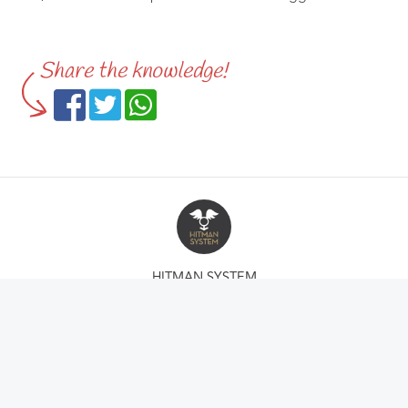
Share the knowledge!
HITMAN SYSTEM
Hitman System adalah grup pengembangan diri profesional dengan
dedikasi untuk jadi pria yang ingin memaksimalkan diri dalam bidang
romansa. Hitman System menyediakan berbagai pelatihan dan produk
edukasi untuk meningkatkan kualitas kehidupan romansa Anda. Dapatkan
informasi lebih lanjut tentang produk dan pelatihannya di
sini.
,
follow