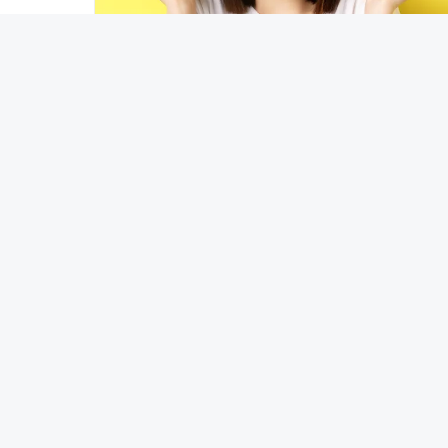
WANITA
Suami Idaman Susah Didapat? Nih 8
Cara Dapatinnya!