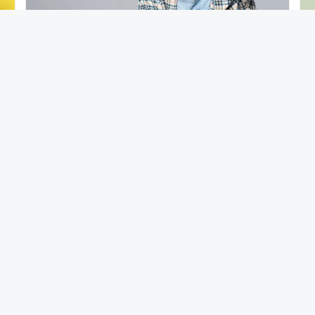
TIPS PDKT
Red Flag adalah Tanda Bahaya. Apa
Red Flag di PDKT?