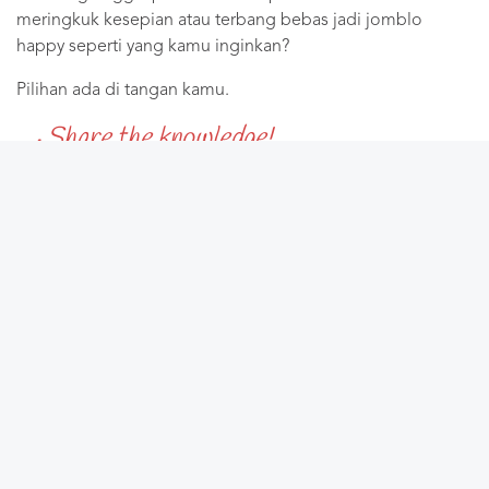
meringkuk kesepian atau terbang bebas jadi jomblo
happy seperti yang kamu inginkan?
Pilihan ada di tangan kamu.
Share the knowledge!
REDAKSI
Kirim artikelmu ke email: redaksi@kelascinta.com. Follow update kami di
Twitter
,
Instagram
,
Facebook
. Untuk konsultasi, klik
Whatsapp
atau baca
Info Coaching
ini.