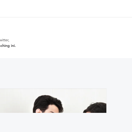
witter
,
aching
ini.