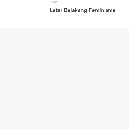
PRIA
Latar Belakang Feminisme
PRIA
Coba Cek, Anda Pria
Dewasa atau Bayi Tua?
PRIA
3 Mitos Tentang Wanita
Yang Pria Harus Tahu