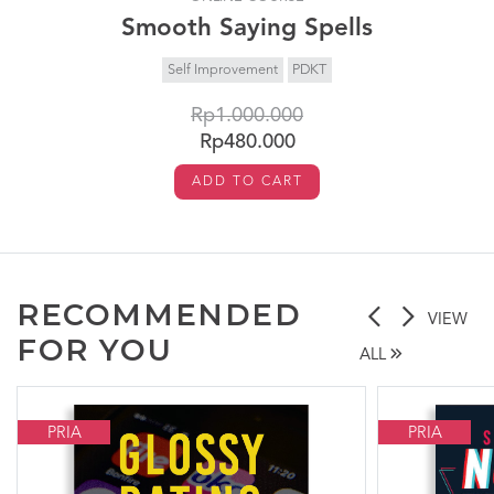
Smooth Saying Spells
Self Improvement
PDKT
Rp1.000.000
Rp480.000
ADD TO CART
RECOMMENDED
VIEW
FOR YOU
ALL
PRIA
PRIA