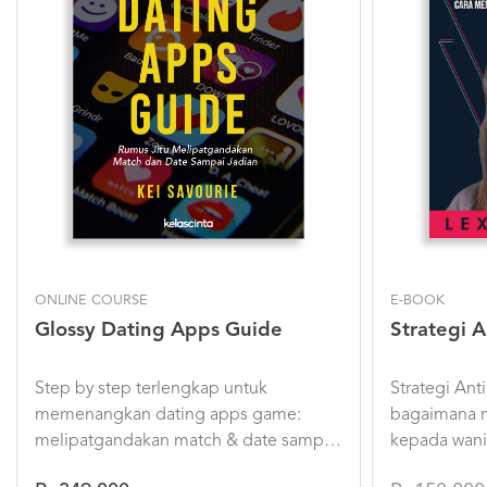
ONLINE COURSE
E-BOOK
Glossy Dating Apps Guide
Strategi 
Step by step terlengkap untuk
Strategi An
memenangkan dating apps game:
bagaimana m
melipatgandakan match & date sampai
kepada wani
jadian!
dari diri send