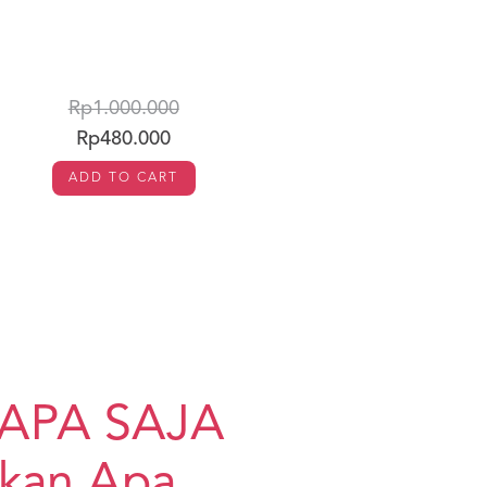
Rp1.000.000
Rp480.000
ADD TO CART
k APA SAJA
kan Apa