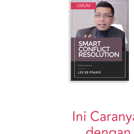
UMUM
Ini Caran
dengan