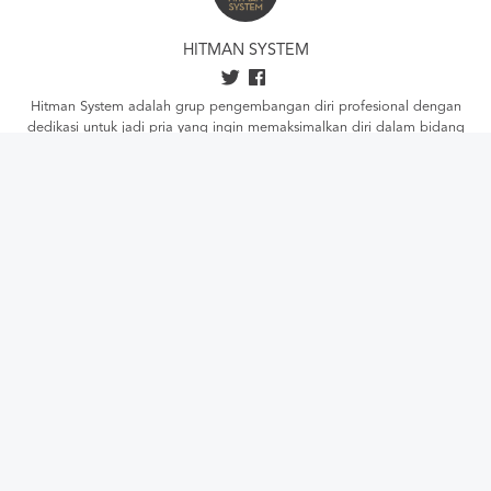
HITMAN SYSTEM
Hitman System adalah grup pengembangan diri profesional dengan
dedikasi untuk jadi pria yang ingin memaksimalkan diri dalam bidang
romansa. Hitman System menyediakan berbagai pelatihan dan produk
edukasi untuk meningkatkan kualitas kehidupan romansa Anda. Dapatkan
informasi lebih lanjut tentang produk dan pelatihannya di
sini.
,
follow
update kami di
Twitter
dan
Facebook
. Untuk konsultasi, hubungi
021-229-
55097
(hari/jam kantor), atau langsung klik isi
online form
ini.
YOU WILL LIKE THESE
ARTICLES
RELATIONSHIP
4 Cara Agar Jarang