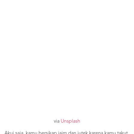
via
Unsplash
Akui saja, kamu bersikap jaim dan jutek karena kamu takut