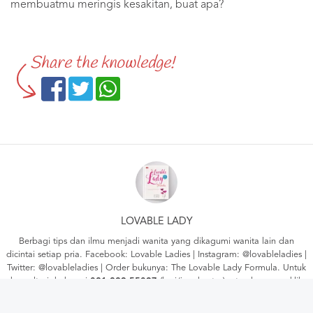
membuatmu meringis kesakitan, buat apa?
Share the knowledge!
LOVABLE LADY
Berbagi tips dan ilmu menjadi wanita yang dikagumi wanita lain dan
dicintai setiap pria. Facebook:
Lovable Ladies
| Instagram:
@lovableladies
|
Twitter:
@lovableladies
| Order bukunya:
The Lovable Lady Formula
. Untuk
konsultasi, hubungi
021-229-55097
(hari/jam kantor), atau langsung klik
isi
online form
ini.