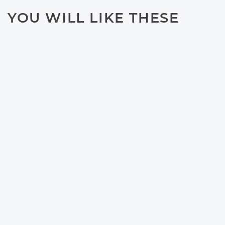
YOU WILL LIKE THESE
ARTICLES
FASHION
Ladies, Pria Senang
Melihatmu Mengenakan 6
Hal Ini
RELATIONSHIP
Nggak Sering Bertemu
Kekasih? Ternyata
Bermanfaat, Loh
WANITA