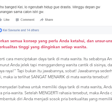
kan semua konsep yang perlu Anda ketahui, dan unsur-unsu
rkualitas tinggi yang diinginkan setiap wanita.
ti cara menciptakan daya tarik di mata wanita. Itu sebabnya An
nurut Anda jelek tapi menggandeng wanita cantik di sisinya, d
ya raya!" Tapi bukan itu jawabannya, sobat! Jawabannya sederh
gi, maka ia terlihat SANGAT MENARIK di mata wanita tersebut!
 menyadari bahwa untuk memiliki daya tarik di mata wanita, An
tara pria-wanita. Setelah MENGERTI rahasia tersebut, maka And
bentuk diri Anda menjadi sosok pria berkualitas yang memiliki