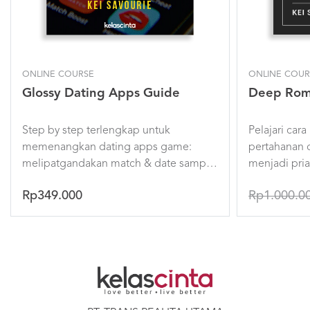
ONLINE COURSE
ONLINE COUR
Glossy Dating Apps Guide
Deep Rom
Step by step terlengkap untuk
Pelajari ca
memenangkan dating apps game:
pertahanan d
melipatgandakan match & date sampai
menjadi pria
jadian!
dalam waktu 
Rp349.000
Rp1.000.0