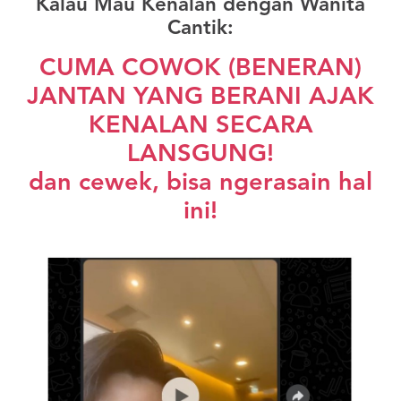
Kalau Mau Kenalan dengan Wanita
Cantik:
CUMA COWOK (BENERAN)
JANTAN YANG BERANI AJAK
KENALAN SECARA
LANSGUNG!
dan cewek, bisa ngerasain hal
ini!