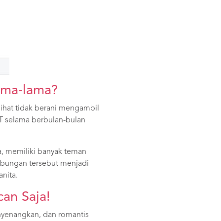
ama-lama?
lihat tidak berani mengambil
KT selama berbulan-bulan
a, memiliki banyak teman
ubungan tersebut menjadi
nita.
an Saja!
nyenangkan, dan romantis