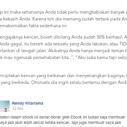
 ini maka seharusnya Anda tidak perlu menghabiskan banyak w
a kekasih Anda. Karena toh dia memang sudah tertarik pada An
maksimalkan fakta sederhana ini.
mengajaknya kencan, boleh dibilang Anda sudah 50% berhasil.
a Anda gagal, itu berarti ada sesuatu yang Anda lakukan, atau T
tarikan di tengah jalan. Akibatnya Anda hanya menjadi teman bi
k mau ngerusak persahabatan kita..”, “Aku suka kamu tapi sebag
menciptakan kencan yang berkesan dan menyenangkan baginya,
ia yang berbeda. Otomatis dia ingin selalu bertemu dengan Anda
!