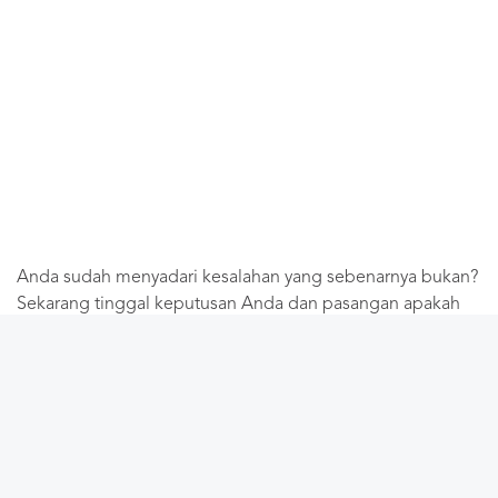
Anda sudah menyadari kesalahan yang sebenarnya bukan?
Sekarang tinggal keputusan Anda dan pasangan apakah
mau memperbaikinya sekarang atau nanti.
Yang pasti, masalah hubungan itu seperti tumor kecil yang
jika dibiarkan akan semakin membesar, mengganas, dan
semakin sulit diobati. Semakin cepat Anda mengambil
tindakan, semakin cepat pula masalah itu diselesaikan.