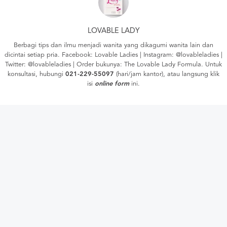
LOVABLE LADY
Berbagi tips dan ilmu menjadi wanita yang dikagumi wanita lain dan
dicintai setiap pria. Facebook:
Lovable Ladies
| Instagram:
@lovableladies
|
Twitter:
@lovableladies
| Order bukunya:
The Lovable Lady Formula
. Untuk
konsultasi, hubungi
021-229-55097
(hari/jam kantor), atau langsung klik
isi
online form
ini.
YOU WILL LIKE THESE
ARTICLES
RELATIONSHIP
5 Sifat Nakal Wanita Yang
Justru Disukai Pria