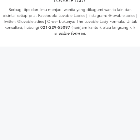
LOVABLE LADY
Berbagi tips dan ilmu menjadi wanita yang dikagumi wanita lain dan
dicintai setiap pria. Facebook:
Lovable Ladies
| Instagram:
@lovableladies
|
Twitter:
@lovableladies
| Order bukunya:
The Lovable Lady Formula
. Untuk
konsultasi, hubungi
021-229-55097
(hari/jam kantor), atau langsung klik
isi
online form
ini.
YOU WILL LIKE THESE
ARTICLES
WANITA
5 Kelebihan Pacaran dengan
Pria yang Lebih Muda