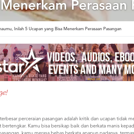
a Menerkam Perasaan
aumu, Inilah 5 Ucapan yang Bisa Menerkam Perasaan Pasangan
ge!
u terbesar perceraian pasangan adalah kritik dan ucapan tidak 
 bertengkar. Kamu bisa bersikap baik dan berkata manis kepada 
asangan, kamu merasa bebas berkata apapun padanya, termas