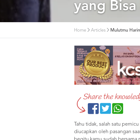
yang Bis
Home
Articles
Mulutmu Harim
Share the knowled
Tahu tidak, salah satu pemic
diucapkan oleh pasangan saat
begitu kamu sudah bersama p