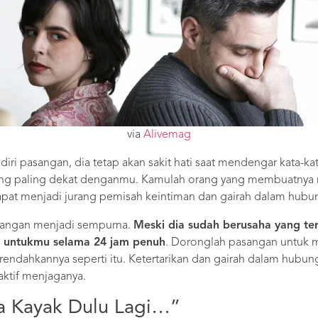
via
Alivemag
ri pasangan, dia tetap akan sakit hati saat mendengar kata-kata
ng paling dekat denganmu. Kamulah orang yang membuatnya ny
dapat menjadi jurang pemisah keintiman dan gairah dalam hubu
asangan menjadi sempurna.
Meski dia sudah berusaha yang terb
k untukmu selama 24 jam penuh
. Doronglah pasangan untuk m
endahkannya seperti itu. Ketertarikan dan gairah dalam hubung
aktif menjaganya.
a Kayak Dulu Lagi…”