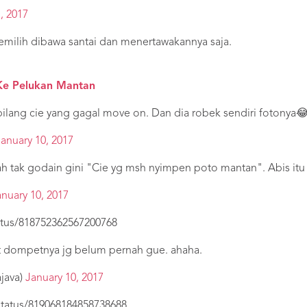
, 2017
memilih dibawa santai dan menertawakannya saja.
 Ke Pelukan Mantan
bilang cie yang gagal move on. Dan dia robek sendiri fotonya
January 10, 2017
h tak godain gini "Cie yg msh nyimpen poto mantan". Abis itu 
anuary 10, 2017
tatus/818752362567200768
iat dompetnya jg belum pernah gue. ahaha.
ajava)
January 10, 2017
/status/819068184858738688