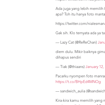
Ada juga yang lebih memilih
apa? Toh itu hanya foto man
https://twitter.com/nialesma
Gak sih. Klo ternyata ada ya 
— Lazy Cat (@ReReChan)
Janu
diem dulu. Mikir baiknya gi
dihapus sendiri
— Tiak (@thiaans)
January 12,
Pacarku nyompen foto manran 
https://t.co/BHpEd4MNOg
— sandwich_aulia (@sandwich
Kira-kira kamu memilih yang