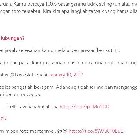
ruan. Kamu percaya 100% pasanganmu tidak selingkuh atau m
ngan foto tersebut. Kira-kira apa langkah terbaik yang harus dil
 Hubungan?
enjawab keresahan kamu melalui pertanyaan berikut ini:
ti kalau pacar kamu ketahuan masih menyimpan foto mantann
stus (@LovableLadies)
January 10, 2017
 Ladies sangatlah beragam. Ada yang tidak terima dan mengan
rti belum
move on
:
ah… Hellaaaw hahahahahaha
https://t.co/rpIIMr7fCD
2017
 nyimpen foto mantannya.. 😆😆
https://t.co/8W7u0F0BuE