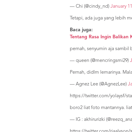
— Chi (@cindy_nd)
January 11
Tetapi, ada juga yang lebih 
Baca juga:
Tentang Rasa Ingin Balikan
pernah, senyumin aja sambil 
— queen (@mencringsmi29)
Pernah, didlm lemarinya. Mala
— Agnez Lee (@AgnezLee)
J
https://twitter.com/yolaysf/s
boro2 liat foto mantannya. l
— IG : akhirurizki (@reezq_an
https://twitter.com/riaalyson