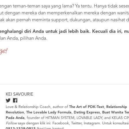
ngan teman-teman saya yang lama? Ya tentu. Hanya tidak seser
out dengan mereka dan memperkenalkan mereka dengan wanita-
tidak akan pernah meminta support, dukungan, ataupun nasihat d
nghalangi diri Anda untuk jadi lebih baik. Kecuali dia iri, 
an Anda, pilihan Anda.
ge!
KEI SAVOURIE
Love & Relationship Coach, author of
The Art of PDK-Text
,
Relationship
Revolution
,
The Lovable Lady Formula
,
Dating Express
,
Buat Wanita Ter
Pada Anda
, founder of HITMAN SYSTEM, LOVABLE LADY, and KELAS CI
Follow
saya dengan klik ini:
Facebook
,
Twitter
,
Instagram
. Untuk konsultas
0813-1539-0915
(hari/jam kantor).