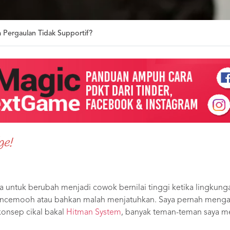
 Pergaulan Tidak Supportif?
ge!
a untuk berubah menjadi cowok bernilai tinggi ketika lingku
mencemooh atau bahkan malah menjatuhkan. Saya pernah mengal
konsep cikal bakal
Hitman System
, banyak teman-teman saya