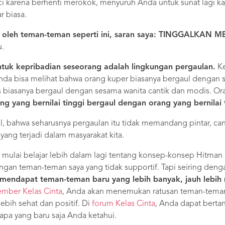
 karena berhenti merokok, menyuruh Anda untuk sunat lagi ka
r biasa.
gi oleh teman-teman seperti ini, saran saya: TINGGALKAN
u.
tuk kepribadian seseorang adalah lingkungan pergaulan.
Ke
Anda bisa melihat bahwa orang kuper biasanya bergaul dengan
s biasanya bergaul dengan sesama wanita cantik dan modis. Or
ng yang bernilai tinggi bergaul dengan orang yang bernilai t
al, bahwa seharusnya pergaulan itu tidak memandang pintar, can
 yang terjadi dalam masyarakat kita.
ya mulai belajar lebih dalam lagi tentang konsep-konsep Hitman 
engan teman-teman saya yang tidak supportif. Tapi seiring de
 mendapat teman-teman baru yang lebih banyak, jauh lebih 
mber Kelas Cinta
, Anda akan menemukan ratusan teman-teman 
lebih sehat dan positif. Di
forum Kelas Cinta
, Anda dapat bertan
 apa yang baru saja Anda ketahui.