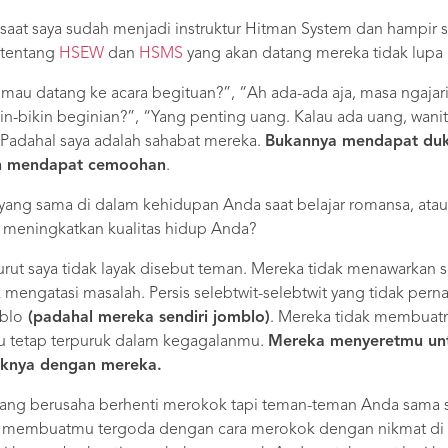
at saya sudah menjadi instruktur Hitman System dan hampir sela
n tentang
HSEW
dan
HSMS
yang akan datang mereka tidak lup
mau datang ke acara begituan?”, “Ah ada-ada aja, masa ngajari
in-bikin beginian?”, “Yang penting uang. Kalau ada uang, wa
a. Padahal saya adalah sahabat mereka.
Bukannya mendapat duk
ah mendapat cemoohan
.
ang sama di dalam kehidupan Anda saat belajar romansa, ata
 meningkatkan kualitas hidup Anda?
rut saya tidak layak disebut teman. Mereka tidak menawarkan so
mengatasi masalah. Persis selebtwit-selebtwit yang tidak perna
blo
(padahal mereka sendiri jomblo)
. Mereka tidak membuatm
u tetap terpuruk dalam kegagalanmu.
Mereka menyeretmu unt
knya dengan mereka.
dang berusaha berhenti merokok tapi teman-teman Anda sama s
a membuatmu tergoda dengan cara merokok dengan nikmat di