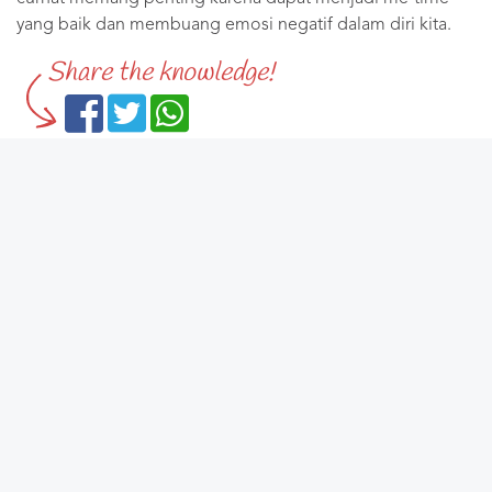
yang baik dan membuang emosi negatif dalam diri kita.
Share the knowledge!
LOVABLE LADY
Berbagi tips dan ilmu menjadi wanita yang dikagumi wanita lain dan
dicintai setiap pria. Facebook:
Lovable Ladies
| Instagram:
@lovableladies
|
Twitter:
@lovableladies
| Order bukunya:
The Lovable Lady Formula
. Untuk
konsultasi, hubungi
021-229-55097
(hari/jam kantor), atau langsung klik
isi
online form
ini.