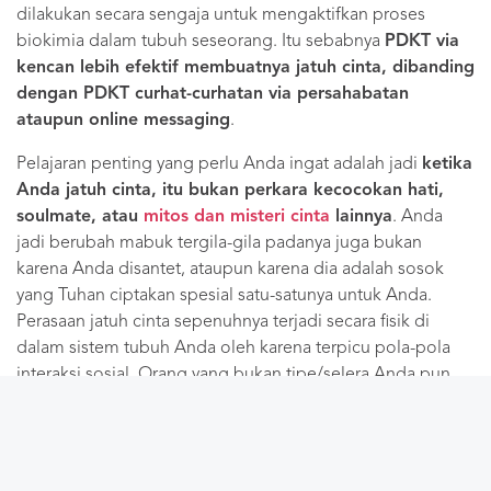
dilakukan secara sengaja untuk mengaktifkan proses
biokimia dalam tubuh seseorang. Itu sebabnya
PDKT via
kencan lebih efektif membuatnya jatuh cinta, dibanding
dengan PDKT curhat-curhatan via persahabatan
ataupun online messaging
.
Pelajaran penting yang perlu Anda ingat adalah jadi
ketika
Anda jatuh cinta, itu bukan perkara kecocokan hati,
soulmate, atau
mitos dan misteri cinta
lainnya
. Anda
jadi berubah mabuk tergila-gila padanya juga bukan
karena Anda disantet, ataupun karena dia adalah sosok
yang Tuhan ciptakan spesial satu-satunya untuk Anda.
Perasaan jatuh cinta sepenuhnya terjadi secara fisik di
dalam sistem tubuh Anda oleh karena terpicu pola-pola
interaksi sosial. Orang yang bukan tipe/selera Anda pun,
jika melakukan pola-pola interaksi tertentu, akan bisa
membuat Anda jatuh cinta dan termabukkan olehnya.
Jadi kalau Anda sekarang mengetahui akan proses yang