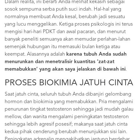
Dalam realita, ini berarti Anda melihat kekasih sebagai
sosok sempurna serba putih suci indah. Hal-hal yang
normalnya membuat Anda kesal, berubah jadi sesuatu
yang lucu menggelikan. Ketiga proses psikologis ini terus
mengisi hari-hari PDKT dan awal pacaran, dan menurut
banyak peneliti semuanya akan memudar perlahan-lahan
semenjak hubungan itu memasuki bulan ketiga atau
keempat. Alasannya adalah
karena tubuh Anda sudah
menurunkan dan menetralisir kuantitas ‘zat-zat
memabukkan’ yang akan saya jelaskan di bawah ini
.
PROSES BIOKIMIA JATUH CINTA
Saat jatuh cinta, seluruh tubuh Anda dibanjiri gelombang
hormon dan biokimia yang memabukkan. Pria mengalami
penurunan tingkat testosteron sehingga jadi mudah galau
mellow, dan wanita mengalami peningkatan testosteron
sehingga lebih agresif posesif; makanya saat jatuh cinta
kedua pihak cenderung berubah menunjukkan sisi lain.
Peningkatan adrenalin mengakibatkan jantung berdebar