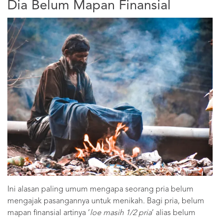
Dia Belum Mapan Finansial
Ini alasan paling umum mengapa seorang pria belum
mengajak pasangannya untuk menikah. Bagi pria, belum
mapan finansial artinya ‘
loe masih 1/2 pria
‘ alias belum