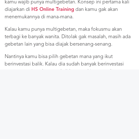
kamu wajib punya multigebetan. Konsep ini pertama kali
diajarkan di
HS Online Training
dan kamu gak akan
menemukannya di mana-mana.
Kalau kamu punya multigebetan, maka fokusmu akan
terbagi ke banyak wanita. Ditolak gak masalah, masih ada
gebetan lain yang bisa diajak bersenang-senang.
Nantinya kamu bisa pilih gebetan mana yang ikut
berinvestasi balik. Kalau dia sudah banyak berinvestasi
sama sepertimu, besar sekali kemungkinannya dia mau
dijadikan pacar!
Sampai bertemu di
HS Online Training
, tempat pria
berinvestasi untuk dirinya sendiri, bukan untuk gebetan.
Share the knowledge!