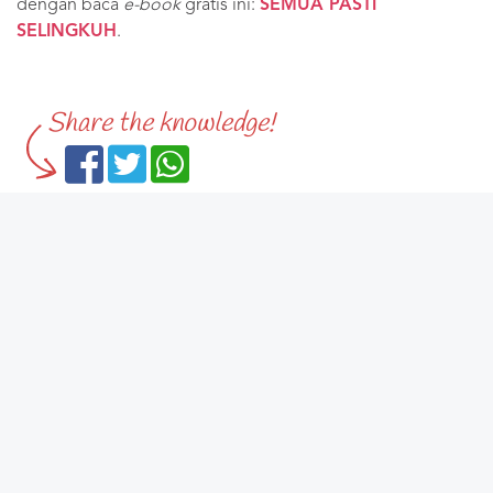
dengan baca
e-book
gratis ini:
SEMUA PASTI
SELINGKUH
.
Share the knowledge!
KEI SAVOURIE
Love & Relationship Coach, author of
The Art of PDK-Text
,
Relationship
Revolution
,
The Lovable Lady Formula
,
Dating Express
,
Buat Wanita
Tertarik Pada Anda
, founder of HITMAN SYSTEM, LOVABLE LADY, and
KELAS CINTA.
Follow
saya dengan klik ini:
Facebook
,
Twitter
,
Instagram
.