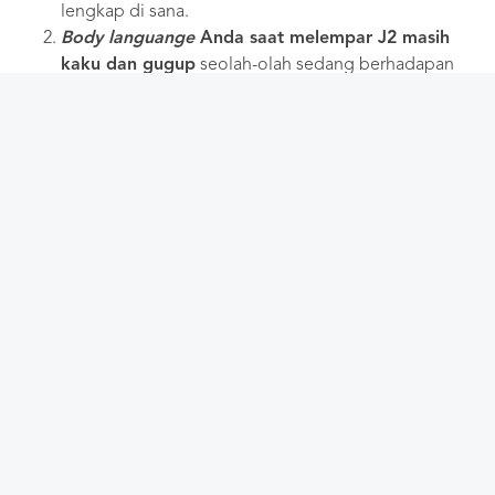
lengkap di sana.
Body languange
Anda saat melempar J2 masih
kaku dan gugup
seolah-olah sedang berhadapan
dengan jendral. Saya paham kalau Anda gugup
setengah mati saat mengobrol dengan orang yang
Anda suka, sehingga bahasa tubuh Anda ikut-ikutan
gugup. Jika bahasa tubuh Anda gugup, lawan bicara
pun bisa merasakan kegugupan Anda sehingga J2
Anda terdengar garing baginya. Untuk
menghilangkannya, anggaplah dia sebagai manusia
biasa yang punya segudang kekurangan. Selama
Anda menganggapnya sebagai makhluk yang dipuja,
selama itu pula Anda akan gugup mengobrol
dengannya.
Saran saya, apa pun kendala yang Anda alami, pastikan
untuk terus melatih J2 ke orang-orang yang Anda sukai.
Boleh tersenyum, tapi jangan tertawa sendirian. Santai saja
dan lakukan seperti Anda sedang ngobrol dengan teman-